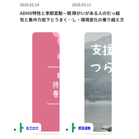
2026.03.14
2026.03.11
ADHD特性と季節変動～眠
障がいがある人の引っ越
気と集中力低下とうまく付
し・環境変化の乗り越え方
き合う方法～
おでかけ
感覚過敏