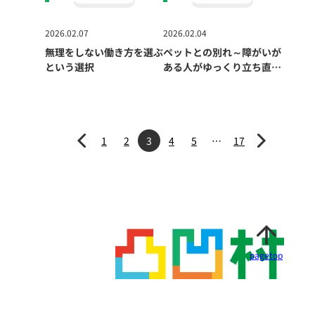
2026.02.07
2026.02.04
無理をしない働き方を選ぶ
ペットとの別れ～障がいが
という選択
ある人がゆっくり立ち直る
ためのヒント～
<
1
2
3
4
5
…
17
>
ペ
ー
ジ
ャ
ー
pagetop