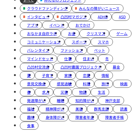
クラウドファンディング
みんなの障がいニュース
インタビュー
凸凹村マガジン
ADHD
ASD
アプリ
イベント
おでかけ
おなかま自炊ラボ
お金
クリスマス
ゲーム
コミュニケーション
スポーツ
スマホ
バレンタイン
ファッション
ペット
マインドセット
仕事
住まい
冬
凸凹村交流会
凸凹村農園プロジェクト
募金
夏
子育て
家族
恋愛
情報
意見交換会
感覚過敏
料理
旅行
映画
春
求人
災害
物語
生活
発達障がい
睡眠
知的障がい
神戸支部
福祉
精神障がい
美容
群馬支部
読書
趣味
身体障がい
障害者年金
障害者手帳
食事