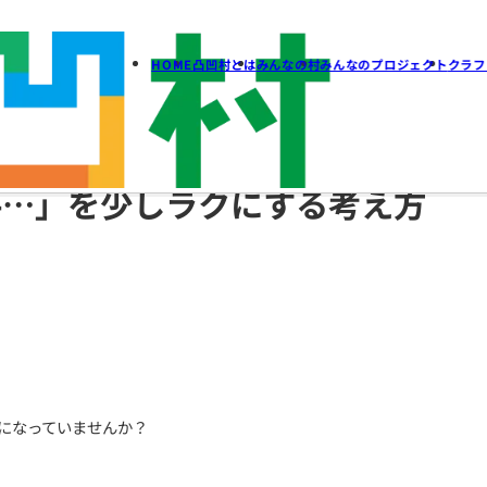
HOME
凸凹村とは
みん
のが苦手…」を少しラクに
人
」
そう」