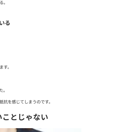
ない」
限界まで頑張ってしまうことがあります。
に慣れていない
頼れない人ほど“助ける側”になりやすい傾向があります
読んだり、無理して合わせたり。
感覚」が分からなくなっていることがあります。
方通行ではありません。