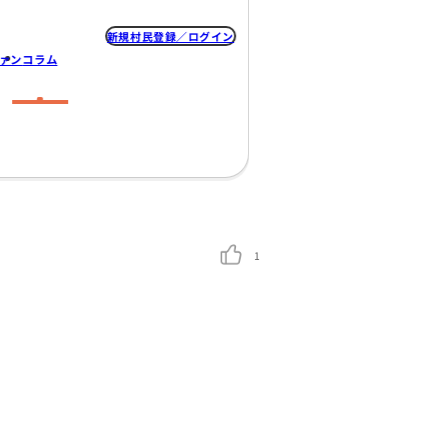
新規村民登録
なの村
みんなのプロジェクト
クラファン
コラム
する考え方