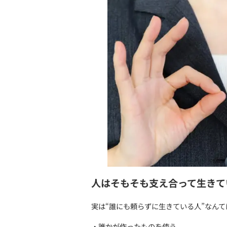
助けることもあれば、助け
それが自然な関係です。
「頑張り続けるクセ
障がいがある人の中には、
「普通に見られたい」
「ちゃんとしていると思わ
という気持ちから無理を重
学校、仕事、人間関係。
周囲に合わせようとしてず
だからこそ、「助けて」と