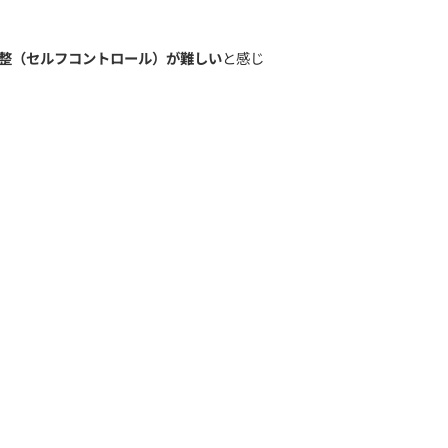
がほとんどです。
振り回されやすく、
感情の調整（セルフコントロール）
験をします。
します。