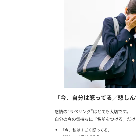
怒ると手が震えたり、物に
「怒りたくないのに止めら
気づいたら涙が止まらなく
頭の中で過去のことを何度
「自分の感情がわからない
些細な言葉に必要以上に傷
人前で感情を出すことが恥
感情を見せたあと、強い自
→3つ以上当てはまる場合
感情があふれ