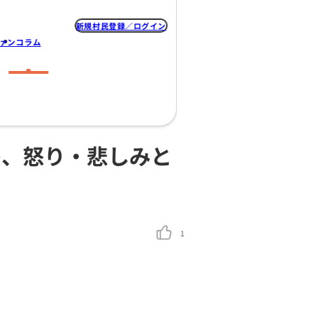
新規村民登録
なの村
みんなのプロジェクト
クラファン
コラム
責めないための、怒り・悲