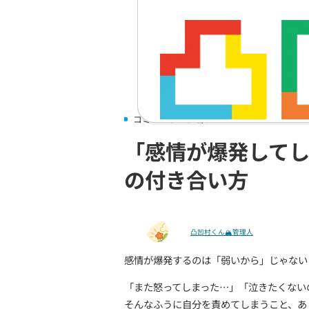
コミュニケーション
「感情が爆
の付き合い
凸凹村くん🏔管理