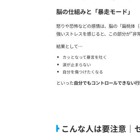
小さな我慢の積み重
その場では我慢した
でも心の中では納得してい
それが何度も重なる
↓
ある日、ささいなことで怒
このようなケース、非常に
これは**「感情のバケツ理
脳の仕組みと「暴走
怒りや恐怖などの感情は、