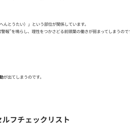
ねが「大爆発」を引き起こす
ない
りや涙が止まらなくなる
よくあります。
論」**と呼ばれ、心の中にたまった感情があふれ出すイメ
モード」
脳の「扁桃体（へんとうたい）」という部位が関係してい