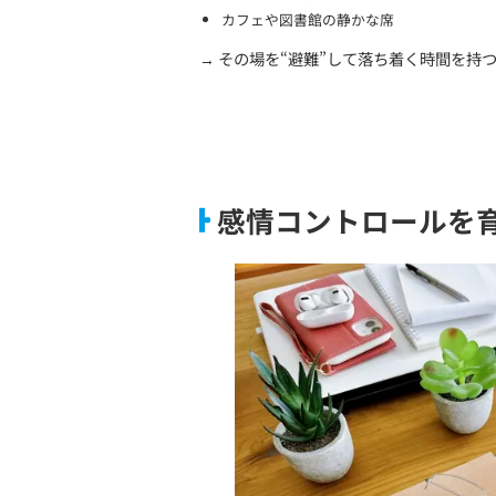
「今、自分は怒って
感情の“ラベリング”はとて
自分の今の気持ちに「名前
「今、私はすごく怒ってる
「悲しくて涙が出そう」
「悔しさで胸が痛い」
→ 感情を“外に出す”だけ
10秒の「間」を意識
感情が湧いた瞬間、すぐに言