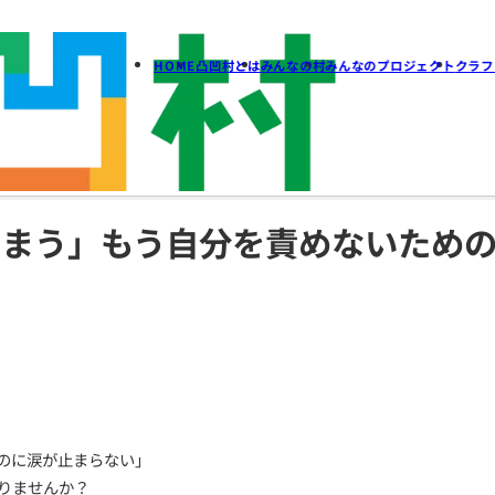
HOME
凸凹村とは
みん
発してしまう」もう自分を
方
人