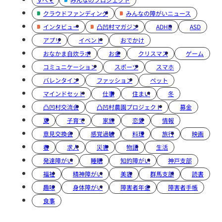
クラウドファンディング
みんなの障がいニュース
インタビュー
凸凹村マガジン
ADHD
ASD
アプリ
イベント
おでかけ
おなかま自炊ラボ
お金
クリスマス
ゲーム
コミュニケーション
スポーツ
スマホ
バレンタイン
ファッション
ペット
マインドセット
仕事
住まい
冬
凸凹村交流会
凸凹村農園プロジェクト
募金
夏
子育て
家族
恋愛
情報
意見交換会
感覚過敏
料理
旅行
映画
春
求人
災害
物語
生活
発達障がい
睡眠
知的障がい
神戸支部
福祉
精神障がい
美容
群馬支部
読書
趣味
身体障がい
障害者年金
障害者手帳
食事