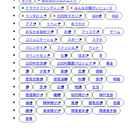
クラウドファンディング
みんなの障がいニュース
インタビュー
凸凹村マガジン
ADHD
ASD
アプリ
イベント
おでかけ
おなかま自炊ラボ
お金
クリスマス
ゲーム
コミュニケーション
スポーツ
スマホ
バレンタイン
ファッション
ペット
マインドセット
仕事
住まい
冬
凸凹村交流会
凸凹村農園プロジェクト
募金
夏
子育て
家族
恋愛
情報
意見交換会
感覚過敏
料理
旅行
映画
春
求人
災害
物語
生活
発達障がい
睡眠
知的障がい
神戸支部
福祉
精神障がい
美容
群馬支部
読書
趣味
身体障がい
障害者年金
障害者手帳
食事