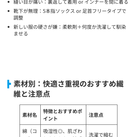
縫い目が痛い：裏返して着用 or インナーを間に着る
靴下が無理：5本指ソックス or 足首フリータイプで
調整
新しい服の硬さが嫌：柔軟剤＋何度か洗濯して馴染
ませる
素材別：快適さ重視のおすすめ繊
維と注意点
特徴とおすすめポ
素材名
注意点
イント
綿（コ
吸湿性◎、肌ざわ
洗濯で縮む