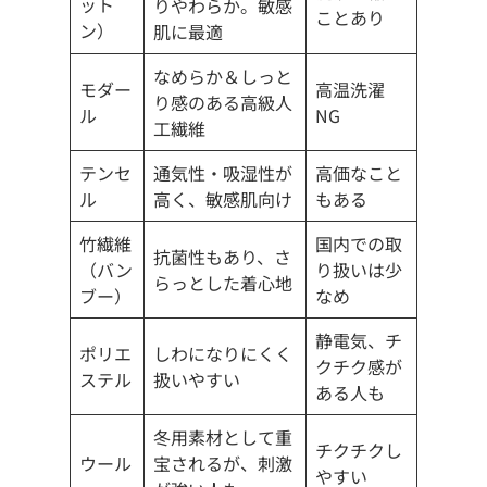
ット
りやわらか。敏感
ことあり
ン）
肌に最適
なめらか＆しっと
モダー
高温洗濯
り感のある高級人
ル
NG
工繊維
テンセ
通気性・吸湿性が
高価なこと
ル
高く、敏感肌向け
もある
竹繊維
国内での取
抗菌性もあり、さ
（バン
り扱いは少
らっとした着心地
ブー）
なめ
静電気、チ
ポリエ
しわになりにくく
クチク感が
ステル
扱いやすい
ある人も
冬用素材として重
チクチクし
ウール
宝されるが、刺激
やすい