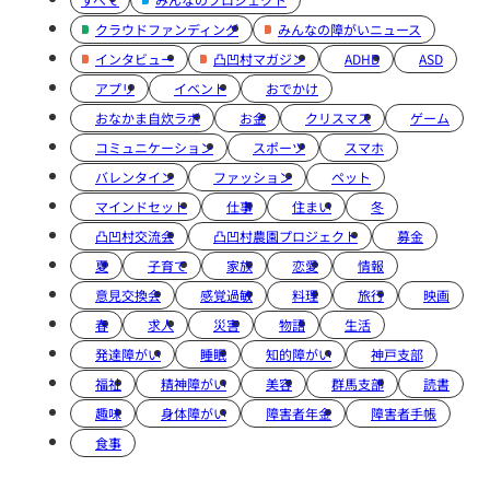
クラウドファンディング
みんなの障がいニュース
インタビュー
凸凹村マガジン
ADHD
ASD
アプリ
イベント
おでかけ
おなかま自炊ラボ
お金
クリスマス
ゲーム
コミュニケーション
スポーツ
スマホ
バレンタイン
ファッション
ペット
マインドセット
仕事
住まい
冬
凸凹村交流会
凸凹村農園プロジェクト
募金
夏
子育て
家族
恋愛
情報
意見交換会
感覚過敏
料理
旅行
映画
春
求人
災害
物語
生活
発達障がい
睡眠
知的障がい
神戸支部
福祉
精神障がい
美容
群馬支部
読書
趣味
身体障がい
障害者年金
障害者手帳
食事