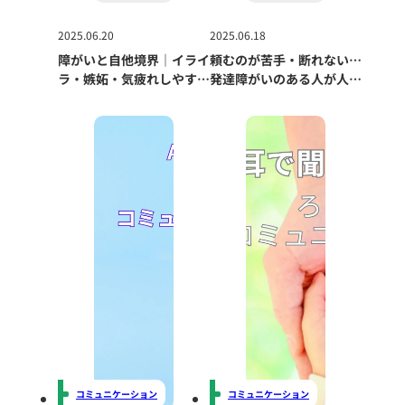
2025.06.20
2025.06.18
障がいと自他境界｜イライ
頼むのが苦手・断れない…
ラ・嫉妬・気疲れしやすい
発達障がいのある人が人間
人へ届けたい「心の距離
関係で疲れないための言い
感」の話
方練習帳
コミュニケーション
コミュニケーション