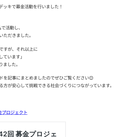
畑番長村
そして本日、皆さんの活躍に
心を打たれまして
番長も
違う県では、ありますが
募金活動兵庫県(神戸支部)を立ち上げました、
道具は、まだ、ワンライフ株式会社、凸凹村からは、届
こちらは、
毎週日曜日に、活動し
2時間行います。
日時とかは、道具が届き次第なのですが、他県でありま
一緒にぼちぼち、頑張って
行きたいと思いますので
神戸支部の方