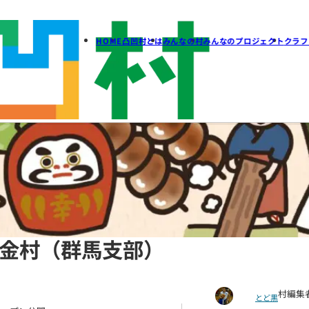
HOME
凸凹村とは
みん