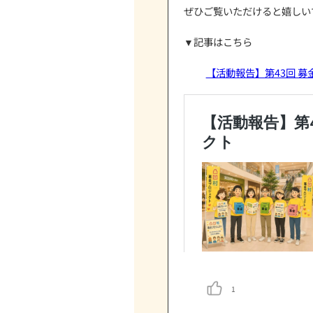
募金活動＝募
凸凹村が大切
障がいがあっ
仲間と一緒に
「できた！」
この活動の一
今回の活動を
今後につなが
ぜひご覧いただ
▼記事はこち