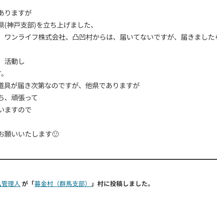
畑番長
が「
募金村（群馬支部）
」村に参加しました。
13 日前
畑番長
さんが
1週間前
に返信しました。
皆さん。こんばんは😊
初めまして