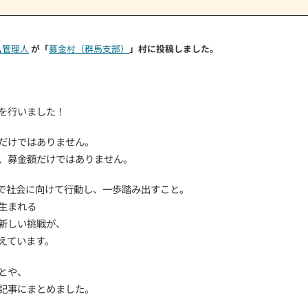
を尊重する
みんなのプロジェクト
招待
凸凹村くん🏔管理人
が「
募金村（群馬支部）
」村に投稿し
7 日前
勢崎で募金活動を行いました！