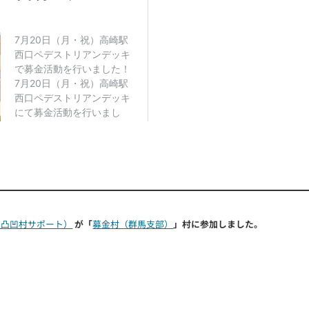
応援よろしくお願いいたします🙂
凸凹村くん🏔管理人
が「
募金村（群馬支部）
」村に投稿し
15 日前
ペデストリアンデッキで募金活動を行いました！
ランティア5名で活動し、
温かいご支援をいただきました。
ろん嬉しかったですが、それ以上に