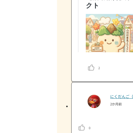
📣高崎駅西口
7/20（月祝）
灼熱のなか、ボ
多くの方から
募金額ももち