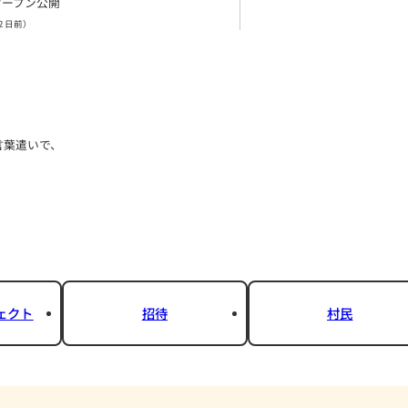
募金村（群馬支部）
オープン公開
更新（
2 日前
）
部です。
に言えるような言葉遣いで、
行いましょう。
禁止