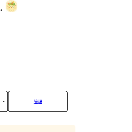
村編集者
とど黒