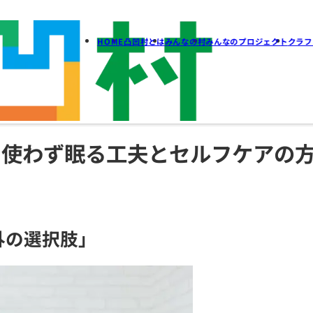
HOME
凸凹村とは
みん
きに薬を使わず眠る工夫と
人
「薬以外の選択肢」