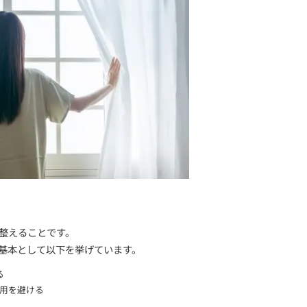
注目される「認知行動療法（CBT-I）」とは 睡眠薬に
提供するクリニックやカウンセリングが増えてきており「
数の要素が効果的であるという研究もあります。
認知行動療法の有効な要素を解明
基本のセルフケア