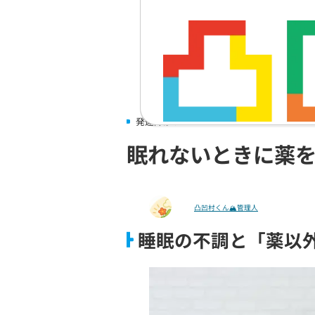
発達障がい
眠れないと
凸凹村くん🏔管理
睡眠の不調と