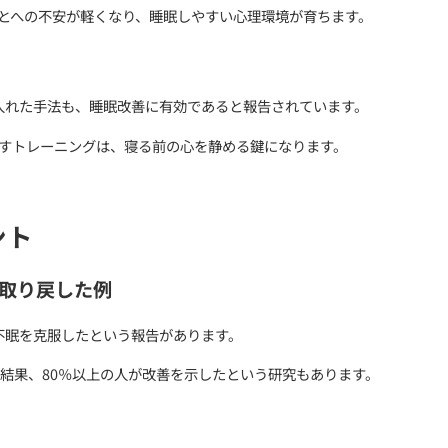
を断つ（刺激制御法）
、ベッドや寝室を「眠るための場所」として限定的に使うよ
ぐに眠れない場合は一度起きて他の部屋でリラックスして
行為という結びつきを強め直すことで、寝つきを促進する
Ti、不眠症と認知行動療法について
上げる
る時間を実際の睡眠時間に近づけて絞ることで、睡眠効率
間が長すぎると覚醒時間が多くなり、不眠の意識を強めて