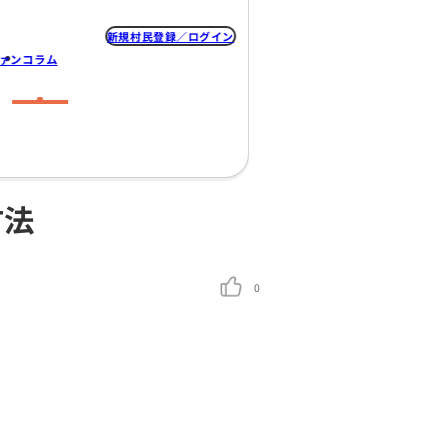
新規村民登録
なの村
みんなのプロジェクト
クラファン
コラム
セルフケアの方法