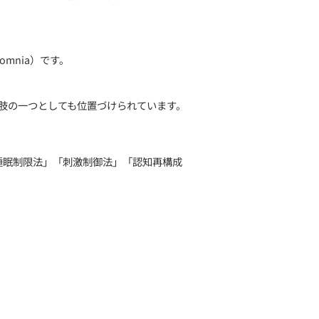
。
複数の要因が絡み合って起きます。
す。
に焦点を当て、心と体を整えるプロセスを重視する必要が
ral Therapy for Insomnia）です。
方法です。
ており、不眠治療の第一選択肢の一つとしても位置づけら