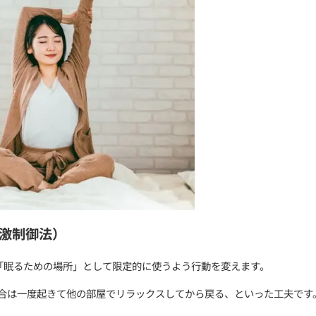
を快適に整える
入るなど体を温める
とで、薬なしでも眠りのベースを安定させる力がついてい
治療（非薬物療法）
の光を浴びる習慣は体内時計を整える上で欠かせません。
然と眠気を誘うホルモン（メラトニン）の分泌を助けます
間（20分程度）にとどめ、午後遅くにはとらないように
が説明：薬に頼らず自分で治す不眠症