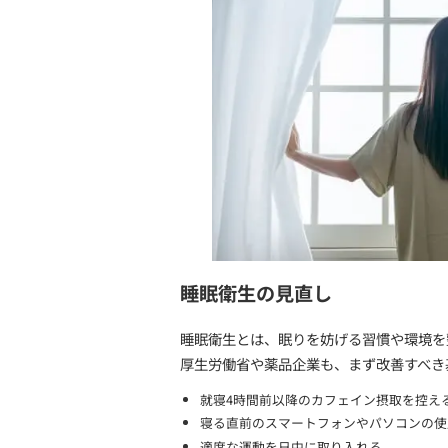
参考リンク：
不眠症の治療で
日本国内でも、CBT-Iを
（思考の見直し）」など複
参考資料：
不眠症に対する
日常でできる