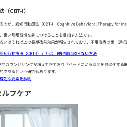
する
うのは、ただ「寝たいのに眠れない」だけではありません
え事、身体的な不快感、周囲環境（光・音・温度）など、
、単なる習慣としての不眠が定着してしまうことがありま
とする場合、睡眠の質や量だけでなく「眠るまでの過程」
知行動療法（CBT-I）
ているのが、認知行動療法（CBT-I：Cognitive Behavio
や行動を見直し、良い睡眠習慣を身につけることを目指す
治療と同等、あるいはそれ以上の長期改善効果が報告され