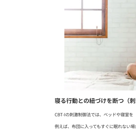
寝室環境（光・温度・音）
就寝前にぬるめのお風呂に
これらを地道に継続するこ
参考リンク：
薬を使わない
体内時計を整える
毎日同じ時間に起きて、朝
光は覚醒を促し、夜には自
また、昼寝はなるべく短時
参考リンク：
精神科専門医