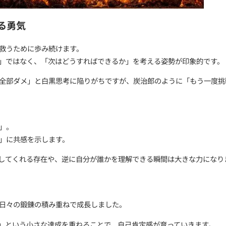
度」と言える勇気
禰豆子を鬼から救うために歩み続けます。
ったから終わり」ではなく、「次はどうすればできるか」
きなかったから全部ダメ」と白黒思考に陥りがちですが、