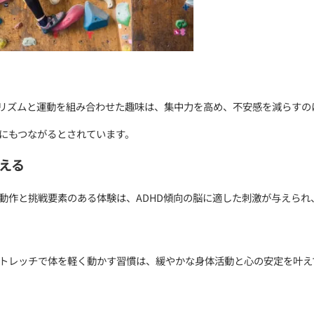
に刺激を
、ダンスなど、リズムと運動を組み合わせた趣味は、集中