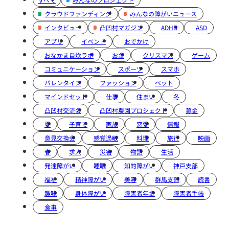
クラウドファンディング
みんなの障がいニュース
インタビュー
凸凹村マガジン
ADHD
ASD
アプリ
イベント
おでかけ
おなかま自炊ラボ
お金
クリスマス
ゲーム
コミュニケーション
スポーツ
スマホ
バレンタイン
ファッション
ペット
マインドセット
仕事
住まい
冬
凸凹村交流会
凸凹村農園プロジェクト
募金
夏
子育て
家族
恋愛
情報
意見交換会
感覚過敏
料理
旅行
映画
春
求人
災害
物語
生活
発達障がい
睡眠
知的障がい
神戸支部
福祉
精神障がい
美容
群馬支部
読書
趣味
身体障がい
障害者年金
障害者手帳
食事