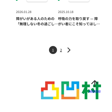
2026.01.28
2025.10.18
障がいがある人のための
呼吸の力を取り戻す — 障
「無理しない冬の過ごし
がい者にこそ知ってほしい
方」
呼吸法ガイド
1
2
>
ペ
ー
ジ
ャ
ー
pagetop