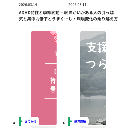
2026.03.14
2026.03.11
ADHD特性と季節変動～眠
障がいがある人の引っ越
気と集中力低下とうまく付
し・環境変化の乗り越え方
き合う方法～
おでかけ
感覚過敏