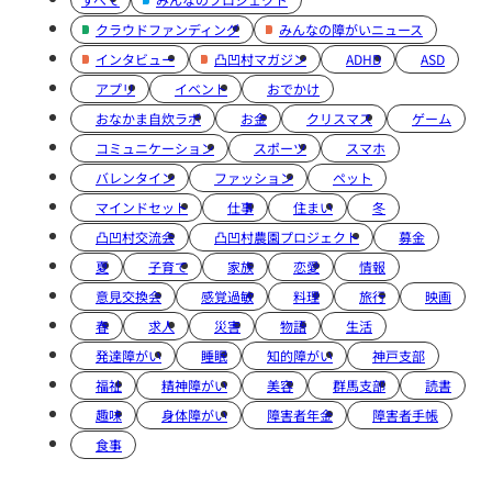
クラウドファンディング
みんなの障がいニュース
インタビュー
凸凹村マガジン
ADHD
ASD
アプリ
イベント
おでかけ
おなかま自炊ラボ
お金
クリスマス
ゲーム
コミュニケーション
スポーツ
スマホ
バレンタイン
ファッション
ペット
マインドセット
仕事
住まい
冬
凸凹村交流会
凸凹村農園プロジェクト
募金
夏
子育て
家族
恋愛
情報
意見交換会
感覚過敏
料理
旅行
映画
春
求人
災害
物語
生活
発達障がい
睡眠
知的障がい
神戸支部
福祉
精神障がい
美容
群馬支部
読書
趣味
身体障がい
障害者年金
障害者手帳
食事