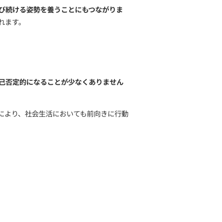
えば、
食事、排泄、着替え、洗顔などの基本的な行動は、
ポートし、子どもが自立した生活を送るための基盤を築き
大きな一歩となります。
日常生活の自立は、家族にとって
、子どもが持つ
学習障がいや注意欠如・多動性障がい（A
。
だけでなく、
自信を持って学び続ける姿勢を養うことにも
い影響を与えることが期待されます。