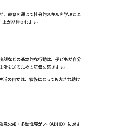
ケーションを取り、感情を理解し、表現する能力は、日常
これにより
子どもは自信を持って社会生活を送ることがで
困難を抱えることが多いですが、
療育を通じて社会的スキ
や日常の場面での対人関係の向上が期待されます。