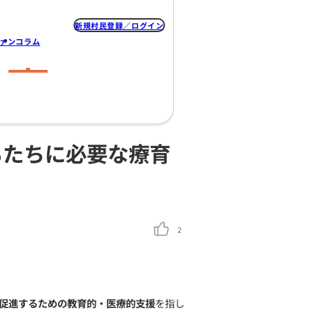
新規村民登録
なの村
みんなのプロジェクト
クラファン
コラム
いを持つ子どもたちに必要