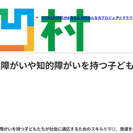
HOME
凸凹村とは
みん
は？発達障がいや知的障が
合ガイド
人