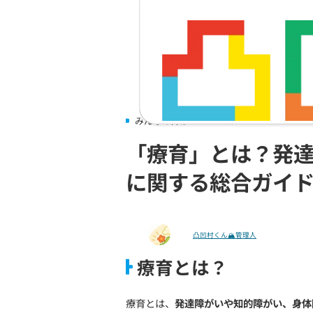
みんなの障がいニュース
「療育」と
に関する総
凸凹村くん🏔管理